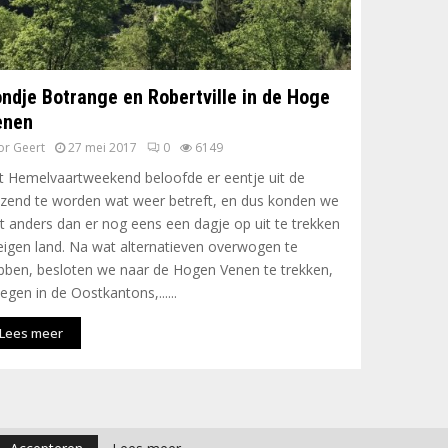
ndje Botrange en Robertville in de Hoge
enen
or
Geert
27 mei 2017
0
6149
t Hemelvaartweekend beloofde er eentje uit de
izend te worden wat weer betreft, en dus konden we
et anders dan er nog eens een dagje op uit te trekken
 eigen land. Na wat alternatieven overwogen te
bben, besloten we naar de Hogen Venen te trekken,
egen in de Oostkantons,......
Lees meer