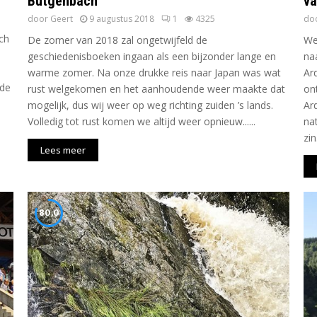
Bütgenbach
va
door
Geert
9 augustus 2018
1
4325
do
ch
De zomer van 2018 zal ongetwijfeld de
We
geschiedenisboeken ingaan als een bijzonder lange en
na
warme zomer. Na onze drukke reis naar Japan was wat
Ar
 de
rust welgekomen en het aanhoudende weer maakte dat
on
mogelijk, dus wij weer op weg richting zuiden ’s lands.
Ar
Volledig tot rust komen we altijd weer opnieuw......
na
zin.
Lees meer
80.0