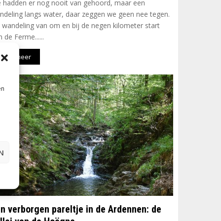
 hadden er nog nooit van gehoord, maar een
ndeling langs water, daar zeggen we geen nee tegen.
 wandeling van om en bij de negen kilometer start
 de Ferme......
Lees meer
76.7
en
N
n verborgen pareltje in de Ardennen: de