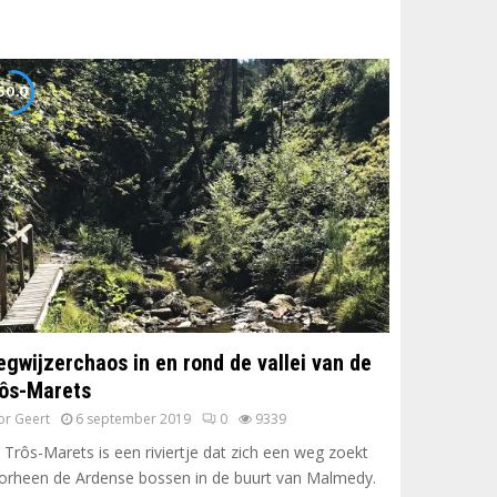
50.0
gwijzerchaos in en rond de vallei van de
ôs-Marets
or
Geert
6 september 2019
0
9339
 Trôs-Marets is een riviertje dat zich een weg zoekt
orheen de Ardense bossen in de buurt van Malmedy.