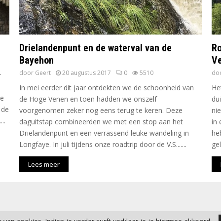
Drielandenpunt en de waterval van de
Ro
Bayehon
V
door
Geert
20 augustus 2017
0
5510
do
r
In mei eerder dit jaar ontdekten we de schoonheid van
He
te
de Hoge Venen en toen hadden we onszelf
du
 de
voorgenomen zeker nog eens terug te keren. Deze
ni
..
daguitstap combineerden we met een stop aan het
in
Drielandenpunt en een verrassend leuke wandeling in
he
Longfaye. In juli tijdens onze roadtrip door de V.S.......
gel
Lees meer