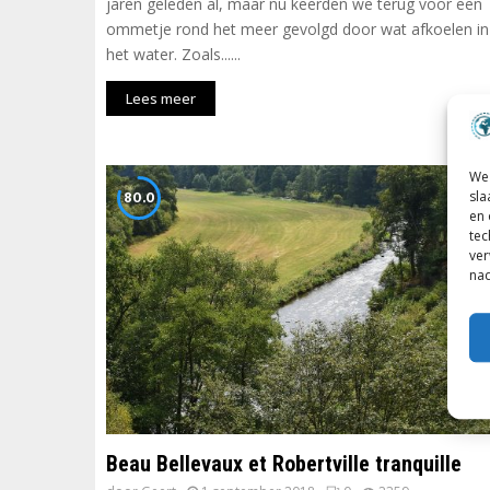
jaren geleden al, maar nu keerden we terug voor een
ommetje rond het meer gevolgd door wat afkoelen in
het water. Zoals......
Lees meer
We 
80.0
sla
en 
tec
ver
nad
Beau Bellevaux et Robertville tranquille