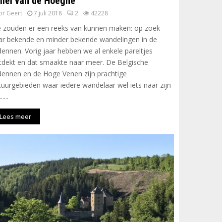
llei van de Hoëgne
or
Geert
7 juli 2018
2
42228
 zouden er een reeks van kunnen maken: op zoek
ar bekende en minder bekende wandelingen in de
dennen. Vorig jaar hebben we al enkele pareltjes
tdekt en dat smaakte naar meer. De Belgische
dennen en de Hoge Venen zijn prachtige
tuurgebieden waar iedere wandelaar wel iets naar zijn
.....
Lees meer