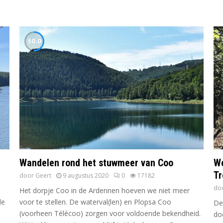
50.0
Wandelen rond het stuwmeer van Coo
We
Tr
door
Geert
9 augustus 2020
0
17182
do
Het dorpje Coo in de Ardennen hoeven we niet meer
de
voor te stellen. De waterval(len) en Plopsa Coo
De
(voorheen Télécoo) zorgen voor voldoende bekendheid.
do