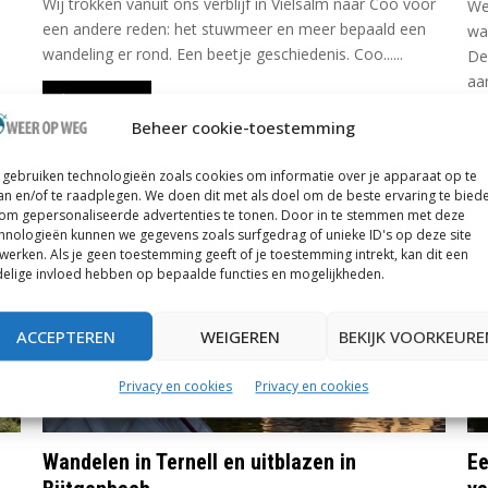
Wij trokken vanuit ons verblijf in Vielsalm naar Coo voor
We
een andere reden: het stuwmeer en meer bepaald een
wa
wandeling er rond. Een beetje geschiedenis. Coo......
De
aan
Lees meer
Beheer cookie-toestemming
gebruiken technologieën zoals cookies om informatie over je apparaat op te
76.7
an en/of te raadplegen. We doen dit met als doel om de beste ervaring te bied
om gepersonaliseerde advertenties te tonen. Door in te stemmen met deze
hnologieën kunnen we gegevens zoals surfgedrag of unieke ID's op deze site
werken. Als je geen toestemming geeft of je toestemming intrekt, kan dit een
elige invloed hebben op bepaalde functies en mogelijkheden.
ACCEPTEREN
WEIGEREN
BEKIJK VOORKEURE
Privacy en cookies
Privacy en cookies
Wandelen in Ternell en uitblazen in
Ee