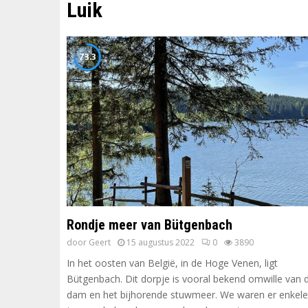
Luik
73.3
Rondje meer van Bütgenbach
door
Geert
15 augustus 2022
0
3890
In het oosten van België, in de Hoge Venen, ligt
Bütgenbach. Dit dorpje is vooral bekend omwille van 
dam en het bijhorende stuwmeer. We waren er enkele