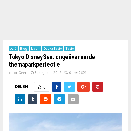
Azië
Blog
Japan
Osaka-Tokio
Tokio
Tokyo DisneySea: ongeëvenaarde
themaparkperfectie
door
Geert
5 augustus 2018
0
2621
DELEN
0