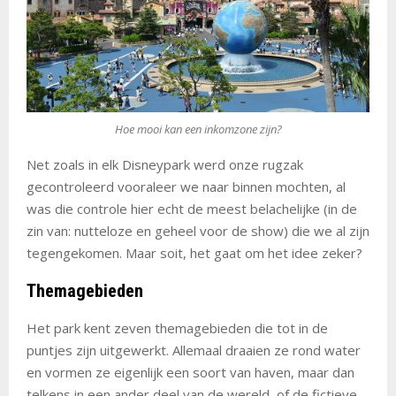
Hoe mooi kan een inkomzone zijn?
Net zoals in elk Disneypark werd onze rugzak
gecontroleerd vooraleer we naar binnen mochten, al
was die controle hier echt de meest belachelijke (in de
zin van: nutteloze en geheel voor de show) die we al zijn
tegengekomen. Maar soit, het gaat om het idee zeker?
Themagebieden
Het park kent zeven themagebieden die tot in de
puntjes zijn uitgewerkt. Allemaal draaien ze rond water
en vormen ze eigenlijk een soort van haven, maar dan
telkens in een ander deel van de wereld, of de fictieve