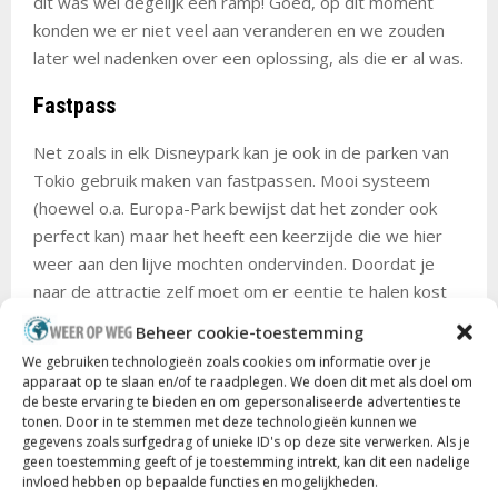
dit was wel degelijk een ramp! Goed, op dit moment
konden we er niet veel aan veranderen en we zouden
later wel nadenken over een oplossing, als die er al was.
Fastpass
Net zoals in elk Disneypark kan je ook in de parken van
Tokio gebruik maken van fastpassen. Mooi systeem
(hoewel o.a. Europa-Park bewijst dat het zonder ook
perfect kan) maar het heeft een keerzijde die we hier
weer aan den lijve mochten ondervinden. Doordat je
naar de attractie zelf moet om er eentje te halen kost
het je enorm veel tijd en het resultaat was dat we bijna
Beheer cookie-toestemming
een halve dag in slechts
Port Discovery, American
We gebruiken technologieën zoals cookies om informatie over je
Waterfront
en
Los River Delta
waren geweest, een
apparaat op te slaan en/of te raadplegen. We doen dit met als doel om
handvol attracties afgevinkt. Je blijft als het ware ter
de beste ervaring te bieden en om gepersonaliseerde advertenties te
tonen. Door in te stemmen met deze technologieën kunnen we
plekke trappelen en een logisch rondje park wordt zo
gegevens zoals surfgedrag of unieke ID's op deze site verwerken. Als je
wel heel moeilijk.
geen toestemming geeft of je toestemming intrekt, kan dit een nadelige
invloed hebben op bepaalde functies en mogelijkheden.