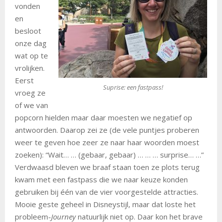
vonden
en
besloot
onze dag
wat op te
vrolijken.
Eerst
Suprise: een fastpass!
vroeg ze
of we van
popcorn hielden maar daar moesten we negatief op
antwoorden. Daarop zei ze (de vele puntjes proberen
weer te geven hoe zeer ze naar haar woorden moest
zoeken): “Wait… … (gebaar, gebaar) … … … surprise… …”
Verdwaasd bleven we braaf staan toen ze plots terug
kwam met een fastpass die we naar keuze konden
gebruiken bij één van de vier voorgestelde attracties.
Mooie geste geheel in Disneystijl, maar dat loste het
probleem-
Journey
natuurlijk niet op. Daar kon het brave