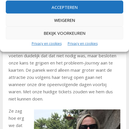
Surprise!
ACCEPTEREN
Toen we in
Port Discovery
op het parkmapje stonden te
kijken, kwam een Japanse medewerkster (ik blijf het
WEIGEREN
woordje ‘castmember’ te elitair vinden en al lang niet
BEKIJK VOORKEUREN
meer kloppen gezien de teruglopende vriendelijkheid in
zowel Anaheim als Orlando) op ons toe gestapt met de
Privacy en cookies
Privacy en cookies
vraag of ze ons kon helpen. We maakten met handen en
voeten duidelijk dat dat niet nodig was, maar besloten
onze kans te grijpen en het probleem-
Journey
aan te
kaarten. De paniek werd alleen maar groter want de
attractie zou volgens haar terug open gaan net
wanneer onze drie opeenvolgende dagen voorbij
waren. Met onze huidige tickets zouden we hem dus
niet kunnen doen.
Ze zag
hoe erg
we dat