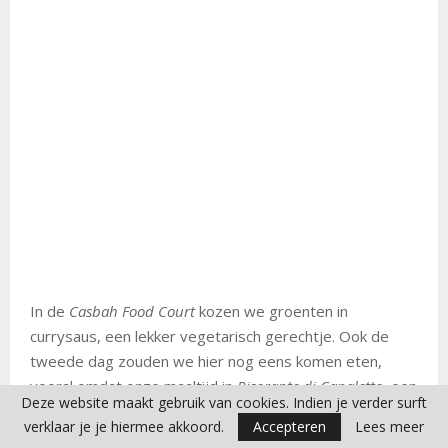
In de
Casbah Food Court
kozen we groenten in
currysaus, een lekker vegetarisch gerechtje. Ook de
tweede dag zouden we hier nog eens komen eten,
vooral omdat onze maaltijd in
Risorante di Canaletto
, een
Deze website maakt gebruik van cookies. Indien je verder surft
restaurant met bediening aan tafel, enorm was
verklaar je je hiermee akkoord.
Accepteren
Lees meer
tegengevallen qua hoeveelheid. Het was onze duurste