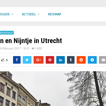
ISGIDS
ACTUEEL
REISMAP
Nederland
n en Nijntje in Utrecht
26 februari 2017
0
1436
0