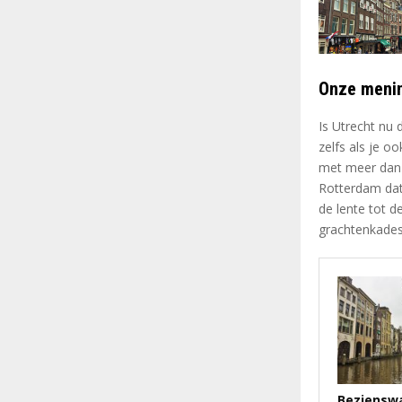
Onze meni
Is Utrecht nu 
zelfs als je 
met meer dan 3
Rotterdam dat 
de lente tot d
grachtenkades
Beziensw