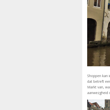
Shoppen kan i
dat betreft ee
Markt van, wan
aanwezgheid o