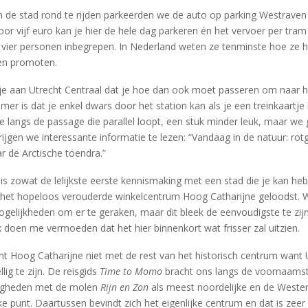
n de stad rond te rijden parkeerden we de auto op parking Westraven
oor vijf euro kan je hier de hele dag parkeren én het vervoer per tram
ot vier personen inbegrepen. In Nederland weten ze tenminste hoe ze 
en promoten.
 je aan Utrecht Centraal dat je hoe dan ook moet passeren om naar 
er is dat je enkel dwars door het station kan als je een treinkaartje
 langs de passage die parallel loopt, een stuk minder leuk, maar we 
rijgen we interessante informatie te lezen: “Vandaag in de natuur: ro
r de Arctische toendra.”
is zowat de lelijkste eerste kennismaking met een stad die je kan he
 het hopeloos verouderde winkelcentrum Hoog Catharijne geloodst. Wel
gelijkheden om er te geraken, maar dit bleek de eenvoudigste te zij
 doen me vermoeden dat het hier binnenkort wat frisser zal uitzien.
t Hoog Catharijne niet met de rest van het historisch centrum want Ut
lig te zijn. De reisgids
Time to Momo
bracht ons langs de voornaams
igheden met de molen
Rijn en Zon
als meest noordelijke en de Wester
ke punt. Daartussen bevindt zich het eigenlijke centrum en dat is zee