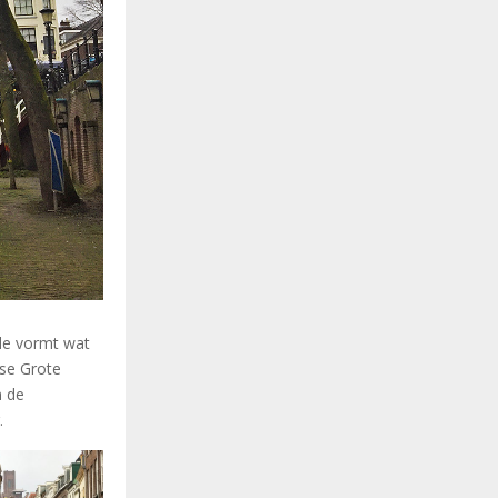
de vormt wat
lse Grote
n de
.