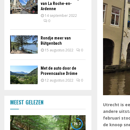
van La Roche-en-
Ardenne
14 september 2022
0
Rondje meer van
Bütgenbach
15 augustus 2022
0
Met de auto door de
Provencaalse Drôme
12 augustus 2022
0
MEEST GELEZEN
Utrecht is e
andere uitst
februari sto
76.7
de knoop sn