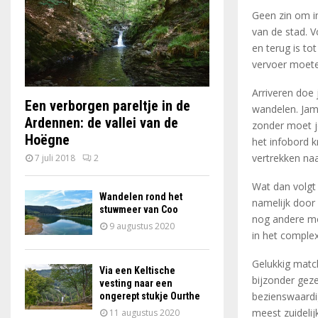
Geen zin om i
van de stad. V
en terug is t
vervoer moet
Arriveren doe
Een verborgen pareltje in de
wandelen. Jamm
Ardennen: de vallei van de
zonder moet je
Hoëgne
het infobord k
vertrekken naa
7 juli 2018
2
Wat dan volgt 
Wandelen rond het
namelijk door
stuwmeer van Coo
nog andere mo
9 augustus 2020
in het complex
Gelukkig match
Via een Keltische
bijzonder gezel
vesting naar een
bezienswaard
ongerept stukje Ourthe
meest zuidelij
11 augustus 2020