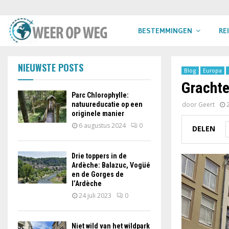
BESTEMMINGEN
RE
NIEUWSTE POSTS
Blog
Europa
Grachte
Parc Chlorophylle:
natuureducatie op een
door
Geert
originele manier
6 augustus 2024
0
DELEN
Drie toppers in de
Ardèche: Balazuc, Vogüé
en de Gorges de
l’Ardèche
24 juli 2023
0
Niet wild van het wildpark