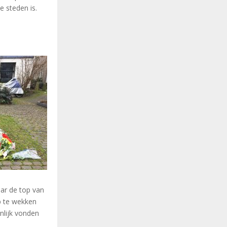
e steden is.
aar de top van
p te wekken
nlijk vonden