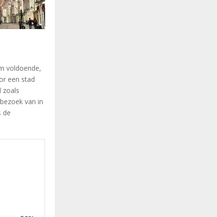
im voldoende,
or een stad
l zoals
 bezoek van in
s de