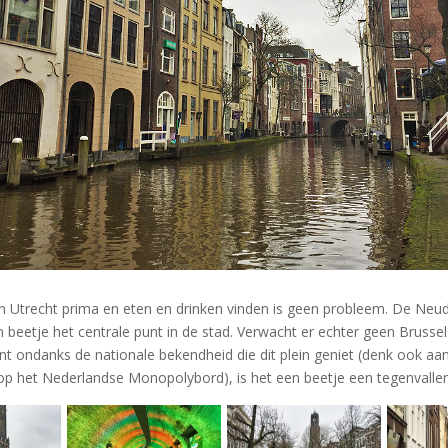
n Utrecht prima en eten en drinken vinden is geen probleem. De Neu
n beetje het centrale punt in de stad. Verwacht er echter geen Brusse
t ondanks de nationale bekendheid die dit plein geniet (denk ook aa
p het Nederlandse Monopolybord), is het een beetje een tegenvaller