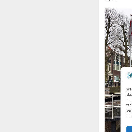
We 
sla
en 
tec
ver
nad