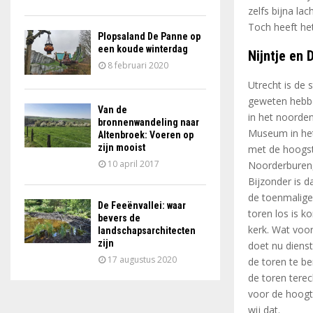
zelfs bijna la
Toch heeft het
Plopsaland De Panne op
een koude winterdag
Nijntje en
8 februari 2020
Utrecht is de 
geweten hebbe
Van de
in het noorden
bronnenwandeling naar
Museum in het
Altenbroek: Voeren op
zijn mooist
met de hoogste
10 april 2017
Noorderburen,
Bijzonder is d
de toenmalige
De Feeënvallei: waar
toren los is k
bevers de
kerk. Wat voo
landschapsarchitecten
zijn
doet nu diens
17 augustus 2020
de toren te be
de toren terec
voor de hoogte
wij dat.