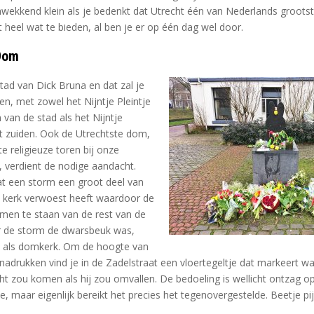
chwekkend klein als je bedenkt dat Utrecht één van Nederlands grootst
 heel wat te bieden, al ben je er op één dag wel door.
 Dom
stad van Dick Bruna en dat zal je
n, met zowel het Nijntje Pleintje
 van de stad als het Nijntje
 zuiden. Ook de Utrechtste dom,
 religieuze toren bij onze
 verdient de nodige aandacht.
at een storm een groot deel van
 kerk verwoest heeft waardoor de
omen te staan van de rest van de
r de storm de dwarsbeuk was,
t als domkerk. Om de hoogte van
nadrukken vind je in de Zadelstraat een vloertegeltje dat markeert w
ht zou komen als hij zou omvallen. De bedoeling is wellicht ontzag o
, maar eigenlijk bereikt het precies het tegenovergestelde. Beetje pij