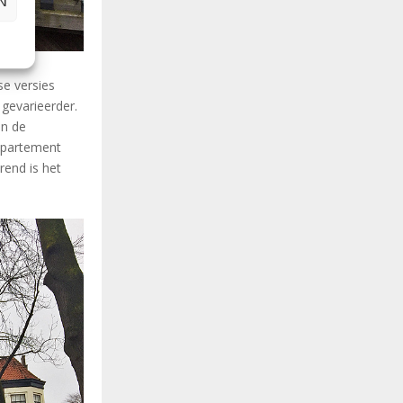
N
se versies
 gevarieerder.
én de
departement
erend is het