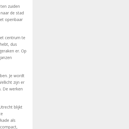
 ten zuiden
 naar de stad
het openbaar
het centrum te
 hebt, dus
geraken er. Op
tganzen
bben. Je wordt
licht zijn er
n. De werken
recht blijkt
te
kade als
r compact,