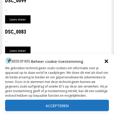
DSC_0099
...
Lees meer
DSC_0083
...
Lees meer
Beheer cookie-toestemming
DSC_0072
We gebruiken technologieën zoals cookies om informatie over je
...
apparaat op te slaan en/of te raadplegen. We doen dit met als doel om
de beste ervaring te bieden en om gepersonaliseerde advertenties te
Lees meer
tonen. Door in te stemmen met deze technologieën kunnen we
gegevens zoals surfgedrag of unieke ID's op deze site verwerken. Als je
geen toestemming geeft of je toestemming intrekt, kan dit een nadelige
DSC_0045
invloed hebben op bepaalde functies en mogelijkheden.
...
ACCEPTEREN
Lees meer