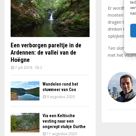
tec
Er wordt wel g
ver
nad
moeten respec
dragen tot ond
drinken tijden
opkijken, want
Een verborgen pareltje in de
Ten slotte nog
Ardennen: de vallei van de
met het visum
Hoëgne
7 juli 2018
2
Wandelen rond het
stuwmeer van Coo
9 augustus 2020
Via een Keltische
vesting naar een
ongerept stukje Ourthe
11 augustus 2020