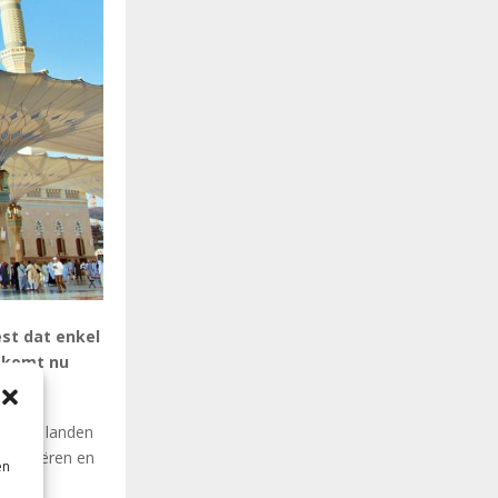
st dat enkel
r komt nu
der de landen
versifiëren en
en