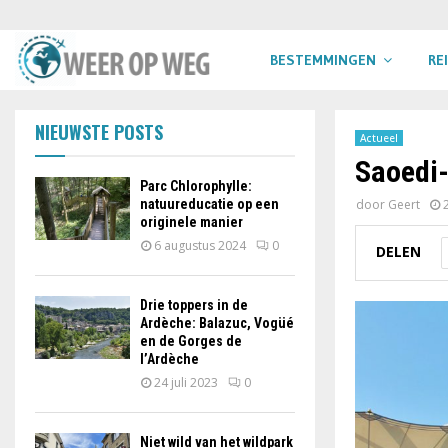
BESTEMMINGEN
RE
NIEUWSTE POSTS
Actueel
Saoedi-
Parc Chlorophylle:
natuureducatie op een
door
Geert
originele manier
6 augustus 2024
0
DELEN
Drie toppers in de
Ardèche: Balazuc, Vogüé
en de Gorges de
l’Ardèche
24 juli 2023
0
Niet wild van het wildpark