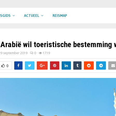
ISGIDS
ACTUEEL
REISMAP
Arabië wil toeristische bestemming
29 september 2019
0
1719
0