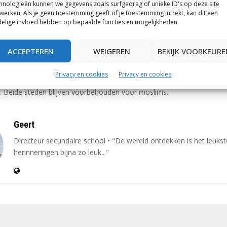
hnologieën kunnen we gegevens zoals surfgedrag of unieke ID's op deze site
ewaarschuwd: het blijft een streng islamitisch land en als toerist zal j
werken. Als je geen toestemming geeft of je toestemming intrekt, kan dit een
elige invloed hebben op bepaalde functies en mogelijkheden.
teren. Zo wordt aan vrouwen gevraagd de schouders te bedekken en 
er de knieën. Affectie tonen in het openbaar mag niet en ook publiek
s de ramadan is niet toegestaan. Iedere ervaren toerist zal hier echter
ACCEPTEREN
WEIGEREN
BEKIJK VOORKEURE
 in het populaire
Dubai
bijvoorbeeld gelden precies dezelfde regels.
Privacy en cookies
Privacy en cookies
 dit: de tot de verbeelding sprekende steden Mekka en Medina zijn ni
. Beide steden blijven voorbehouden voor moslims.
Geert
Directeur secundaire school • "De wereld ontdekken is het leukst
herinneringen bijna zo leuk..."