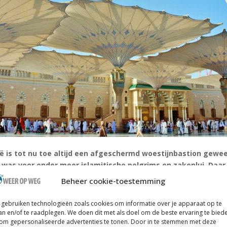
ë is tot nu toe altijd een afgeschermd woestijnbastion gewee
 was voor onder meer islamitische pelgrims en zakenlui. Daa
dering in.
Beheer cookie-toestemming
staat verschaft voortaan ook visa aan inwoners van 49 landen, waaron
gebruiken technologieën zoals cookies om informatie over je apparaat op te
e Unie, de V.S., China en Japan. Saoedi-Arabië wil zo zijn inkomsten di
an en/of te raadplegen. We doen dit met als doel om de beste ervaring te bied
 naar 10% inkomsten uit toerisme tegenover amper 3% nu.
om gepersonaliseerde advertenties te tonen. Door in te stemmen met deze