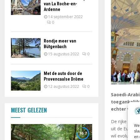
van La Roche-en-
Ardenne
14 september 2022
0
Rondje meer van
Bütgenbach
15 augustus 2022
0
Met de auto door de
Provencaalse Drôme
12 augustus 2022
0
Saoedi-Arabi
toegankelijk
MEEST GELEZEN
echter veran
De rijke olie
We 
uit de Europes
sla
76.7
wil evolueren
en 