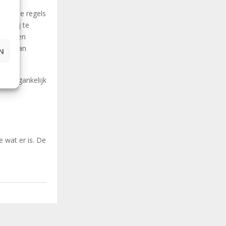
e enkele regels
kledij te
 eten en
 niet van
N
et toegankelijk
e wat er is. De