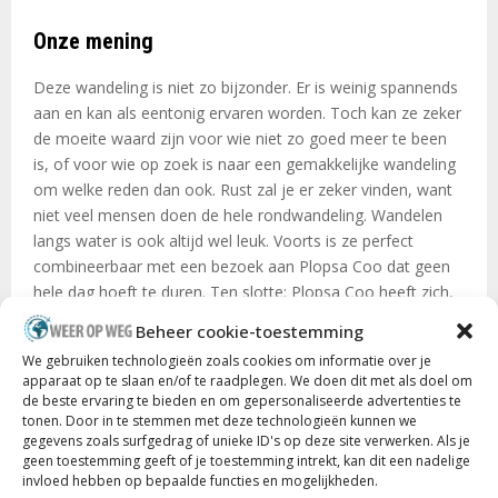
Onze mening
Deze wandeling is niet zo bijzonder. Er is weinig spannends
aan en kan als eentonig ervaren worden. Toch kan ze zeker
de moeite waard zijn voor wie niet zo goed meer te been
is, of voor wie op zoek is naar een gemakkelijke wandeling
om welke reden dan ook. Rust zal je er zeker vinden, want
niet veel mensen doen de hele rondwandeling. Wandelen
langs water is ook altijd wel leuk. Voorts is ze perfect
combineerbaar met een bezoek aan Plopsa Coo dat geen
hele dag hoeft te duren. Ten slotte: Plopsa Coo heeft zich,
schandalig genoeg, de watervallen van Coo
toegeëigend
Beheer cookie-toestemming
waardoor je toegang tot het park moet betalen om een
We gebruiken technologieën zoals cookies om informatie over je
mooi zicht te krijgen. Reken daar dus niet meer op.
apparaat op te slaan en/of te raadplegen. We doen dit met als doel om
de beste ervaring te bieden en om gepersonaliseerde advertenties te
tonen. Door in te stemmen met deze technologieën kunnen we
Wandelthermometer
gegevens zoals surfgedrag of unieke ID's op deze site verwerken. Als je
geen toestemming geeft of je toestemming intrekt, kan dit een nadelige
invloed hebben op bepaalde functies en mogelijkheden.
Must
60%