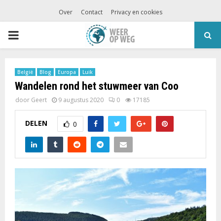
Over
Contact
Privacy en cookies
PRIMARY
MENU
België
Blog
Europa
Luik
Wandelen rond het stuwmeer van Coo
door
Geert
9 augustus 2020
0
17185
DELEN
0