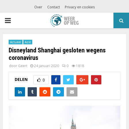
Over
Contact
Privacy en cookies
PRIMARY
MENU
Actueel
Azië
Disneyland Shanghai gesloten wegens
coronavirus
door
Geert
24 januari 2020
0
1818
DELEN
0