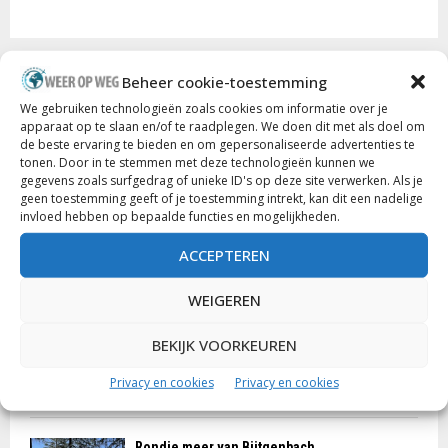
NIEUWSTE POSTS
Beheer cookie-toestemming
We gebruiken technologieën zoals cookies om informatie over je
apparaat op te slaan en/of te raadplegen. We doen dit met als doel om
Parc Chlorophylle: natuureducatie op een
de beste ervaring te bieden en om gepersonaliseerde advertenties te
originele manier
tonen. Door in te stemmen met deze technologieën kunnen we
6 augustus 2024
0
gegevens zoals surfgedrag of unieke ID's op deze site verwerken. Als je
geen toestemming geeft of je toestemming intrekt, kan dit een nadelige
invloed hebben op bepaalde functies en mogelijkheden.
Drie toppers in de Ardèche: Balazuc, Vogüé
ACCEPTEREN
en de Gorges de l’Ardèche
24 juli 2023
0
WEIGEREN
Niet wild van het wildpark van La Roche-en-
BEKIJK VOORKEUREN
Ardenne
Privacy en cookies
Privacy en cookies
14 september 2022
0
Rondje meer van Bütgenbach