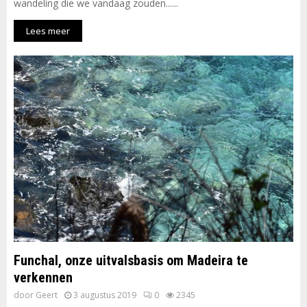
wandeling die we vandaag zouden......
Lees meer
Funchal, onze uitvalsbasis om Madeira te
verkennen
door
Geert
3 augustus 2019
0
2345