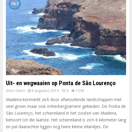
76.7
Uit- en wegwaaien op Ponta de São Lourenço
door
Geert
6 augustus 2019
0
1538
Madeira kenmerkt zich door afwisselende landschappen met
veel groen maar ook onherbergzamere gebieden. De Ponta de
São Lourenço, het schiereiland in het oosten van Madeira,
behoort tot die laatste. Het schiereiland is zo’n 6 kilometer lang
en pal daarachter liggen nog twee kleine eilandjes. De