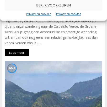
Door tropisch regenwoud naar de Groene Ketel
BEKIJK VOORKEUREN
door
Geert
12 augustus 2019
0
2308
Privacy en cookies
Privacy en cookies
Madeira is eigenlijk een tropisch eiland met heel wat echt
regenwoud, en dat hebben we uitgebreid mogen ontdekken
tijdens onze wandeling naar de Caldeirão Verde, de Groene
Ketel. Als je graag een avontuurlijke en prachtige wandeling
wil, en dan ook nog eens een relatief gemakkelijke, lees dan
vooral verder! Vanuit......
Lees meer
66.7