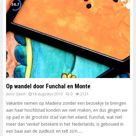
56.7
Op wandel door Funchal en Monte
door
Geert
18 augustus 2019
0
2121
Vakantie nemen op Madeira zonder een bezoekje te brengen
aan haar hoofdstad konden we niet maken, en dus gingen we
op pad in de grootste stad van het eiland. Funchal, wat niet
meer dan ‘venkel’ betekent in het Nederlands, is gebouwd in
een baai aan de zuidkust en telt zo’n......