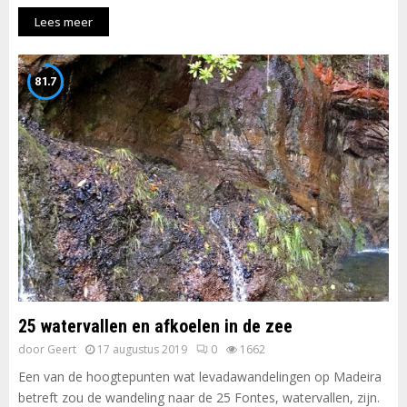
Lees meer
81.7
25 watervallen en afkoelen in de zee
door
Geert
17 augustus 2019
0
1662
Een van de hoogtepunten wat levadawandelingen op Madeira
betreft zou de wandeling naar de 25 Fontes, watervallen, zijn.