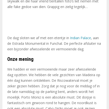
skywalk en die haar vriend tientallen foto’s liet nemen met
alle fake gedoe van dien. Grappig en zielig tegelijk…
De dag sloten we af met een etentje in
Indian Palace
, aan
de Estrada Monumental in Funchal. De perfecte afsluiter na
een bijzonder afwisselende en vermoeiende dag.
Onze mening
We hadden er een vermoeiende maar zeer afwisselende
dag opzitten. We hebben de vele gezichten van Madeira op
één dag kunnen ontdekken. De Riscowaterval moet je
zeker gezien hebben. Zorg dat je nog voor de middag of in
de late namiddag op de parking bent, anders wordt het
moeilijk. Porto Moniz is een absolute must. Dit dorpje is
fantastisch om gewoon rond te hangen. De noordkust is
ook een absolute must. Cabo Girão moet je ook gezien