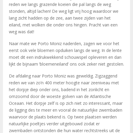
reden we langs grazende koeien die pal langs de weg
stonden, altijd lachen! De weg ligt vrij hoog waardoor we
lang zicht hadden op de zee, aan twee zijden van het
eiland, met wolken die onder ons hingen. Pracht van een
weg was dat!
Naar mate we Porto Moniz naderden, zagen we voor het
eerst ook vele bloemen opduiken langs de weg. In de lente
moet dit een indrukwekkend schouwspel opleveren en dan
lijkt de bijnaam ‘bloemeneiland’ ons ook zeker niet gestolen.
De afdaling naar Porto Moniz was geweldig. Zigzaggend
reden we van zo’n 400 meter hoogte naar zeeniveau met
het dorpje diep onder ons, badend in het zonlicht en
omzoomd door de woeste golven van de Atlantische
Oceaan. Het dorpje zelf is op zich niet zo interessant, maar
de ligging des te meer en vooral de natuurlijke zwembaden
waarvoor de plaats bekend is. Op twee plaatsen werden
natuurlijke poeltjes verder uitgebouwd zodat er
zwembaden ontstonden die hun water rechtstreeks uit de