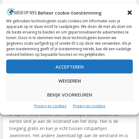
zee halen bij vloed, wanneer de golven over de randen
stromen.
Beheer cookie-toestemming
We gebruiken technologieën zoals cookies om informatie over je
apparaat op te slaan en/of te raadplegen. We doen dit met als doel om
de beste ervaring te bieden en om gepersonaliseerde advertenties te
tonen. Door in te stemmen met deze technologieën kunnen we
gegevens zoals surfgedrag of unieke ID's op deze site verwerken. Als je
geen toestemming geeft of je toestemming intrekt, kan dit een nadelige
invloed hebben op bepaalde functies en mogelijkheden.
ACCEPTEREN
WEIGEREN
BEKIJK VOORKEUREN
Privacy en cookies
Privacy en cookies
Er zijn in Porto Moniz twee natuurlijke zwembaden. De
eerste vind je aan de oostrand van het dorp. Hier is de
toegang gratis en kan je echt tussen rotspartijen
zwemmen. Het andere zwembad ligt aan de westrand en is