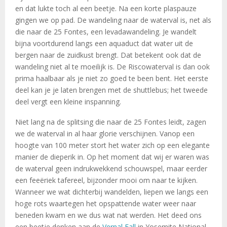
en dat lukte toch al een beetje. Na een korte plaspauze
gingen we op pad. De wandeling naar de waterval is, net als
die naar de 25 Fontes, een levadawandeling. Je wandelt
bijna voortdurend langs een aquaduct dat water uit de
bergen naar de zuidkust brengt. Dat betekent ook dat de
wandeling niet al te moeilijk is. De Riscowaterval is dan ook
prima haalbaar als je niet zo goed te been bent. Het eerste
deel kan je je laten brengen met de shuttlebus; het tweede
deel vergt een kleine inspanning.
Niet lang na de splitsing die naar de 25 Fontes leidt, zagen
we de waterval in al haar glorie verschijnen. Vanop een
hoogte van 100 meter stort het water zich op een elegante
manier de dieperik in. Op het moment dat wij er waren was
de waterval geen indrukwekkend schouwspel, maar eerder
een feeëriek tafereel, bijzonder mooi om naar te kijken.
Wanneer we wat dichterbij wandelden, liepen we langs een
hoge rots waartegen het opspattende water weer naar
beneden kwam en we dus wat nat werden. Het deed ons
een beetje denken aan de
Vernal Fall
in Yosemite National