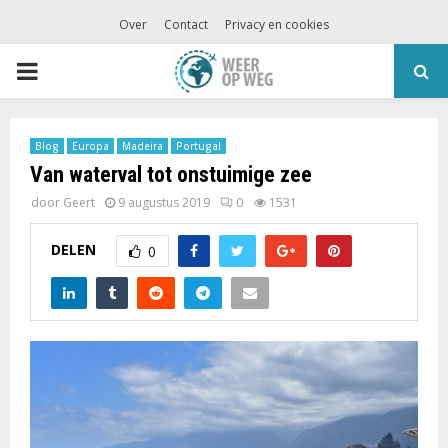
Over
Contact
Privacy en cookies
PRIMARY
MENU
Blog
Europa
Madeira
Portugal
Van waterval tot onstuimige zee
door
Geert
9 augustus 2019
0
1531
DELEN
0