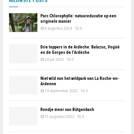
Parc Chlorophylle: natuureducatie op een
originele manier
6 augustus 2024
0
Drie toppers in de Ardèche: Balazuc, Vogüé
en de Gorges de l’Ardèche
24 juli 2023
0
Niet wild van het wildpark van La Roche-en-
Ardenne
14 september 2022
0
Rondje meer van Bütgenbach
15 augustus 2022
0