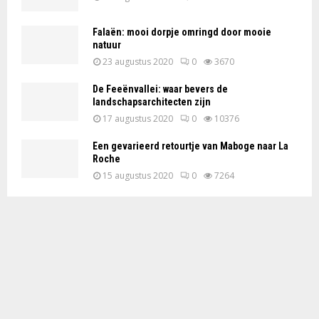
Falaën: mooi dorpje omringd door mooie
natuur
23 augustus 2020
0
3670
De Feeënvallei: waar bevers de
landschapsarchitecten zijn
17 augustus 2020
0
10376
Een gevarieerd retourtje van Maboge naar La
Roche
15 augustus 2020
0
7264