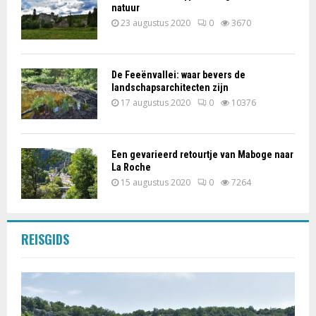
natuur
23 augustus 2020
0
3670
De Feeënvallei: waar bevers de
landschapsarchitecten zijn
17 augustus 2020
0
10376
Een gevarieerd retourtje van Maboge naar
La Roche
15 augustus 2020
0
7264
REISGIDS