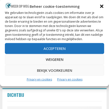
Beheer cookie-toestemming
Gevolgen watersnood Ardennen
We gebruiken technologieën zoals cookies om informatie over je
13 augustus 2021
0
apparaat op te slaan en/of te raadplegen. We doen dit met als doel om
de beste ervaring te bieden en om gepersonaliseerde advertenties te
EU lanceert nieuwe website voor
tonen. Door in te stemmen met deze technologieën kunnen we
heropstart toerisme
gegevens zoals surfgedrag of unieke ID's op deze site verwerken. Als je
15 juni 2020
0
geen toestemming geeft of je toestemming intrekt, kan dit een nadelige
invloed hebben op bepaalde functies en mogelijkheden.
Disneyland Shanghai gesloten wegens
ACCEPTEREN
coronavirus
24 januari 2020
0
WEIGEREN
Saoedi-Arabië wil toeristische
BEKIJK VOORKEUREN
bestemming worden
29 september 2019
0
Privacy en cookies
Privacy en cookies
DICHTBIJ