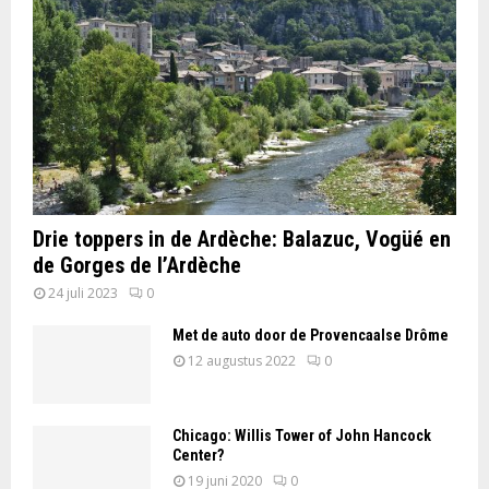
Drie toppers in de Ardèche: Balazuc, Vogüé en
de Gorges de l’Ardèche
24 juli 2023
0
Met de auto door de Provencaalse Drôme
12 augustus 2022
0
Chicago: Willis Tower of John Hancock
Center?
19 juni 2020
0