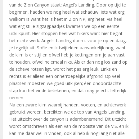
van de Zion Canyon staat: Angel’s Landing. Door op tijd te
beginnen, hadden we nog heel wat schaduw, iets wat erg
welkom is want het is heet in Zion NP, erg heet. Via heel
wat erg stijle zigzagpaadjes kwamen we op een eerste
uitkijkpunt. Hier stoppen heel wat hikers want hier begint
het echte werk. Angels Landing doemt voor je op en daagt
je tegelijk uit. Sofie en ik twijfelden aanvankelijk nog, want
de klim is er stijl en ofwel heb je kettingen om je aan vast
te houden, ofwel helemaal niks. Als er dan nog los zand op
de scheve rotsen ligt, wordt het pas erg leuk. Links en
rechts is er alleen een onherroepelijke afgrond. Op veel
plaatsen moesten we goed uitkijken; één ondoordachte
stap kon het einde betekenen, en dat mag je echt letterlijk
nemen.
Na een zware klim waarbij handen, voeten, en achterwerk
gebruikt werden, bereikten we de top van Angels Landing.
Het uitzicht over de canyon is adembenemend. Dit uitzicht
wordt omschreven als een van de mooiste van de V.S. en ik
kan me daar wel in vinden, ook al heb ik nog lang niet alle