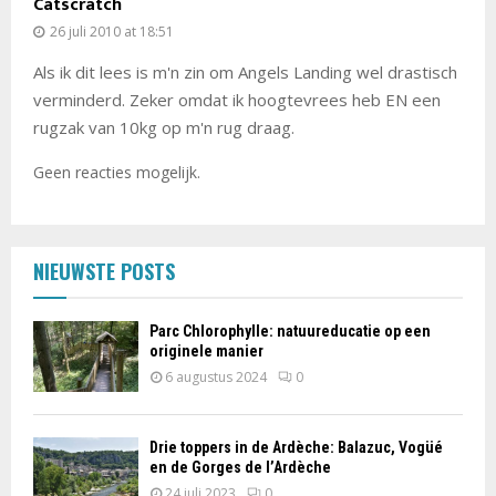
Catscratch
26 juli 2010 at 18:51
Als ik dit lees is m'n zin om Angels Landing wel drastisch
verminderd. Zeker omdat ik hoogtevrees heb EN een
rugzak van 10kg op m'n rug draag.
Geen reacties mogelijk.
NIEUWSTE POSTS
Parc Chlorophylle: natuureducatie op een
originele manier
6 augustus 2024
0
Drie toppers in de Ardèche: Balazuc, Vogüé
en de Gorges de l’Ardèche
24 juli 2023
0