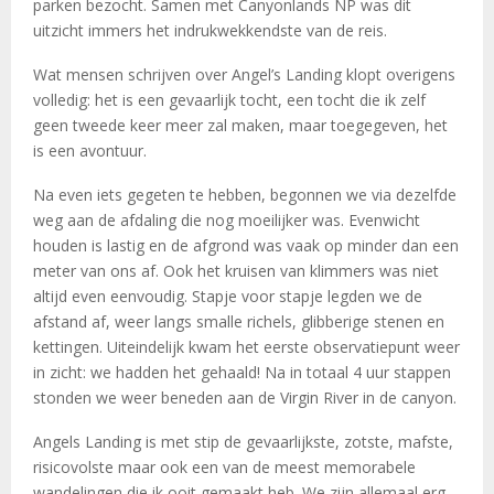
parken bezocht. Samen met Canyonlands NP was dit
uitzicht immers het indrukwekkendste van de reis.
Wat mensen schrijven over Angel’s Landing klopt overigens
volledig: het is een gevaarlijk tocht, een tocht die ik zelf
geen tweede keer meer zal maken, maar toegegeven, het
is een avontuur.
Na even iets gegeten te hebben, begonnen we via dezelfde
weg aan de afdaling die nog moeilijker was. Evenwicht
houden is lastig en de afgrond was vaak op minder dan een
meter van ons af. Ook het kruisen van klimmers was niet
altijd even eenvoudig. Stapje voor stapje legden we de
afstand af, weer langs smalle richels, glibberige stenen en
kettingen. Uiteindelijk kwam het eerste observatiepunt weer
in zicht: we hadden het gehaald! Na in totaal 4 uur stappen
stonden we weer beneden aan de Virgin River in de canyon.
Angels Landing is met stip de gevaarlijkste, zotste, mafste,
risicovolste maar ook een van de meest memorabele
wandelingen die ik ooit gemaakt heb. We zijn allemaal erg