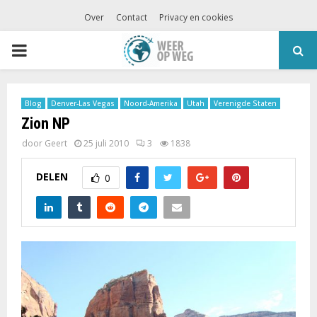
Over
Contact
Privacy en cookies
PRIMARY
MENU
Blog
Denver-Las Vegas
Noord-Amerika
Utah
Verenigde Staten
Zion NP
door
Geert
25 juli 2010
3
1838
DELEN
0