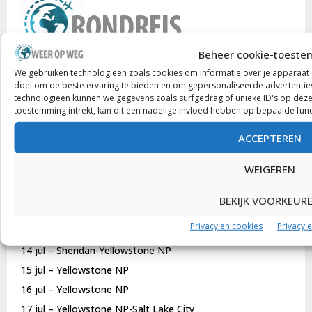
Beheer cookie-toest
We gebruiken technologieën zoals cookies om informatie over je apparaat o
doel om de beste ervaring te bieden en om gepersonaliseerde advertentie
ROUTE DENVER-LAS VEGAS
technologieën kunnen we gegevens zoals surfgedrag of unieke ID's op deze 
toestemming intrekt, kan dit een nadelige invloed hebben op bepaalde fun
8 jul – Brussel-Denver
ACCEPTEREN
9 jul – Denver
WEIGEREN
10 jul – Rocky Mountains NP
11 jul – Rocky Mountains NP-Mount Rushmore
BEKIJK VOORKEUR
12 jul – Badlands NP
Privacy en cookies
Privacy 
13 jul – Custer-Devils Tower-Sheridan
14 jul – Sheridan-Yellowstone NP
15 jul – Yellowstone NP
16 jul – Yellowstone NP
17 jul – Yellowstone NP-Salt Lake City