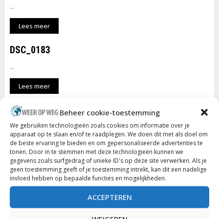
...
Lees meer
DSC_0183
...
Lees meer
DSC_0168
Beheer cookie-toestemming
We gebruiken technologieën zoals cookies om informatie over je
...
apparaat op te slaan en/of te raadplegen. We doen dit met als doel om
de beste ervaring te bieden en om gepersonaliseerde advertenties te
Lees meer
tonen. Door in te stemmen met deze technologieën kunnen we
gegevens zoals surfgedrag of unieke ID's op deze site verwerken. Als je
DSC_0130
geen toestemming geeft of je toestemming intrekt, kan dit een nadelige
invloed hebben op bepaalde functies en mogelijkheden.
...
ACCEPTEREN
Lees meer