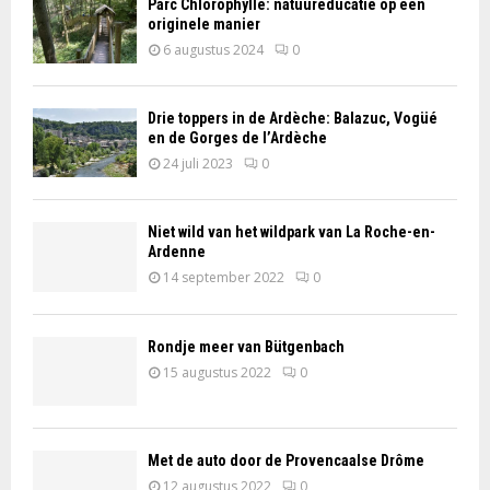
Parc Chlorophylle: natuureducatie op een
originele manier
6 augustus 2024
0
Drie toppers in de Ardèche: Balazuc, Vogüé
en de Gorges de l’Ardèche
24 juli 2023
0
Niet wild van het wildpark van La Roche-en-
Ardenne
14 september 2022
0
Rondje meer van Bütgenbach
15 augustus 2022
0
Met de auto door de Provencaalse Drôme
12 augustus 2022
0