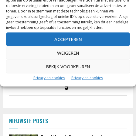
apparaat op te slaan en/of te raadplegen. We doen dit met als doel om
de beste ervaring te bieden en om gepersonaliseerde advertenties te
tonen. Door in te stemmen met deze technologieën kunnen we
gegevens zoals surfgedrag of unieke ID's op deze site verwerken. Als je
geen toestemming geeft of je toestemming intrekt, kan dit een nadelige
invloed hebben op bepaalde functies en mogelijkheden.
ACCEPTEREN
WEIGEREN
Geert
BEKIJK VOORKEUREN
Directeur secundaire school • "De wereld ontdekken is het
leukste wat er is. De herinneringen bijna zo leuk..."
Privacy en cookies
Privacy en cookies
NIEUWSTE POSTS