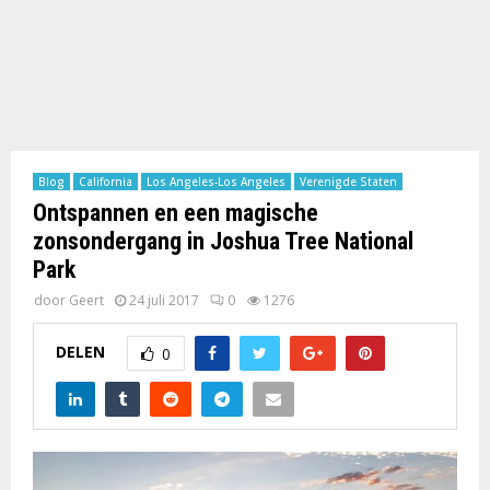
Blog
California
Los Angeles-Los Angeles
Verenigde Staten
Ontspannen en een magische
zonsondergang in Joshua Tree National
Park
door
Geert
24 juli 2017
0
1276
DELEN
0