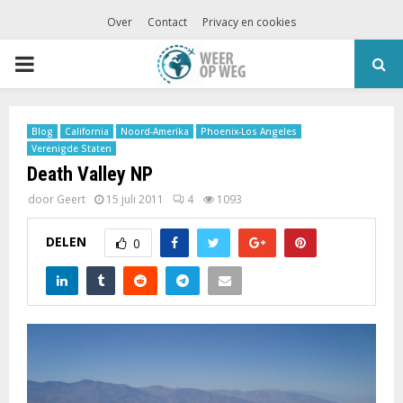
Over
Contact
Privacy en cookies
PRIMARY
MENU
Blog
California
Noord-Amerika
Phoenix-Los Angeles
Verenigde Staten
Death Valley NP
door
Geert
15 juli 2011
4
1093
DELEN
0