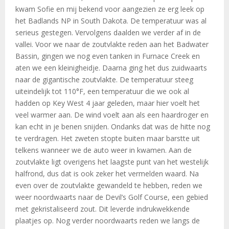
kwam Sofie en mij bekend voor aangezien ze erg leek op
het Badlands NP in South Dakota. De temperatuur was al
serieus gestegen. Vervolgens daalden we verder af in de
vallei. Voor we naar de zoutvlakte reden aan het Badwater
Bassin, gingen we nog even tanken in Furnace Creek en
aten we een kleinigheidje. Daarna ging het dus zuidwaarts
naar de gigantische zoutvlakte. De temperatuur steeg
uiteindelijk tot 110°F, een temperatuur die we ook al
hadden op Key West 4 jaar geleden, maar hier voelt het
veel warmer aan. De wind voelt aan als een haardroger en
kan echt in je benen snijden. Ondanks dat was de hitte nog
te verdragen. Het zweten stopte buiten maar barstte uit
telkens wanneer we de auto weer in kwamen. Aan de
zoutvlakte ligt overigens het laagste punt van het westelijk
halfrond, dus dat is ook zeker het vermelden waard. Na
even over de zoutvlakte gewandeld te hebben, reden we
weer noordwaarts naar de Devil’s Golf Course, een gebied
met gekristaliseerd zout. Dit leverde indrukwekkende
plaatjes op. Nog verder noordwaarts reden we langs de