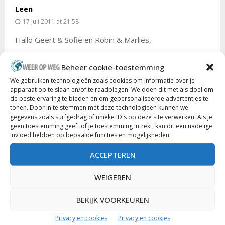
Leen
17 juli 2011 at 21:58
Hallo Geert & Sofie en Robin & Marlies,
Fijn om jullie blog zo te lezen en jullie een beetje te
Beheer cookie-toestemming
volgen! Veel plezier en geniet er nog van!
We gebruiken technologieën zoals cookies om informatie over je
apparaat op te slaan en/of te raadplegen. We doen dit met als doel om
Groetjes,
de beste ervaring te bieden en om gepersonaliseerde advertenties te
Leen
tonen. Door in te stemmen met deze technologieën kunnen we
gegevens zoals surfgedrag of unieke ID's op deze site verwerken. Als je
geen toestemming geeft of je toestemming intrekt, kan dit een nadelige
Jeroen
invloed hebben op bepaalde functies en mogelijkheden.
18 juli 2011 at 14:45
ACCEPTEREN
Ik moet terugdenken aan die Hollandse die vorig jaar in
WEIGEREN
Moab in en aan het zwembad bezig zat over death
valley, dat het onmenselijk heet was! En dat ze schrik
BEKIJK VOORKEUREN
had dat de ruiten van haar auto gingen barsten en de
airco niet gebruikt mocht worden. Mochten jullie hem
Privacy en cookies
Privacy en cookies