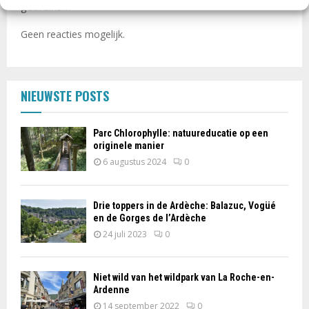
gebruiken?
Geen reacties mogelijk.
NIEUWSTE POSTS
Parc Chlorophylle: natuureducatie op een
originele manier
6 augustus 2024
0
Drie toppers in de Ardèche: Balazuc, Vogüé
en de Gorges de l’Ardèche
24 juli 2023
0
Niet wild van het wildpark van La Roche-en-
Ardenne
14 september 2022
0