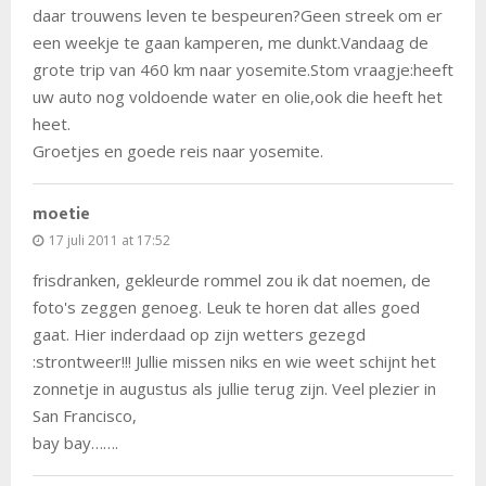
daar trouwens leven te bespeuren?Geen streek om er
een weekje te gaan kamperen, me dunkt.Vandaag de
grote trip van 460 km naar yosemite.Stom vraagje:heeft
uw auto nog voldoende water en olie,ook die heeft het
heet.
Groetjes en goede reis naar yosemite.
moetie
17 juli 2011 at 17:52
frisdranken, gekleurde rommel zou ik dat noemen, de
foto's zeggen genoeg. Leuk te horen dat alles goed
gaat. Hier inderdaad op zijn wetters gezegd
:strontweer!!! Jullie missen niks en wie weet schijnt het
zonnetje in augustus als jullie terug zijn. Veel plezier in
San Francisco,
bay bay…….