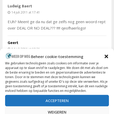
Ludwig Baert
14 juli 2011 at 17:41
EUh? Meent ge da nu dat ge zelfs nog geen woord rept
over DEAL OR NO DEAL??? !!!!! qeofhaerîogo!
Geert
14 juli 2011 at 18:21
Beheer cookie-toestemming
Daar zijn we nog niet toe gekomen. De machine is
We gebruiken technologieën zoals cookies om informatie over je
trouwens verplaatst… We wilden daarnet na het ontbijt
apparaat op te slaan en/of te raadplegen. We doen dit met als doel om
spelen, maar het ding lag in panne dus het zal voor later
de beste ervaring te bieden en om gepersonaliseerde advertenties te
tonen. Door in te stemmen met deze technologieën kunnen we
zijn :p
gegevens zoals surfgedrag of unieke ID's op deze site verwerken. Als je
geen toestemming geeft of je toestemming intrekt, kan dit een nadelige
invloed hebben op bepaalde functies en mogelijkheden.
Jeroen
18 juli 2011 at 14:39
ACCEPTEREN
Amai Sofie aan het stuur! Go Sofie!!
WEIGEREN