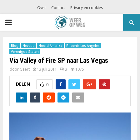
Over
Contact
Privacy en cookies
PRIMARY
MENU
Blog
Nevada
Noord-Amerika
Phoenix-Los Angeles
Verenigde Staten
Via Valley of Fire SP naar Las Vegas
door
Geert
13 juli 2011
3
1075
DELEN
0