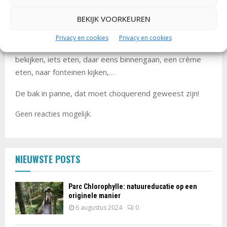
En dat fotograferen vanuit de auto en te lui om uit te
stappen, vanwaar ken ik dat nog? 😀
BEKIJK VOORKEUREN
En eigenlijk is de beschrijving van wat je doet in Las
Privacy en cookies
Privacy en cookies
Vegas toch ook grappig he: een vulkaanuitbarsting
bekijken, iets eten, daar eens binnengaan, een crème
eten, naar fonteinen kijken,…
De bak in panne, dat moet choquerend geweest zijn!
Geen reacties mogelijk.
NIEUWSTE POSTS
Parc Chlorophylle: natuureducatie op een
originele manier
6 augustus 2024
0