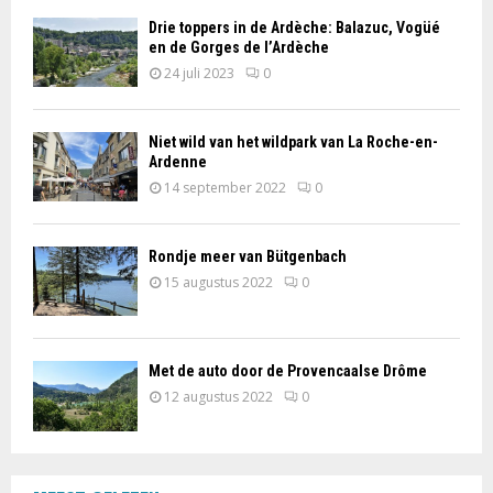
Drie toppers in de Ardèche: Balazuc, Vogüé
en de Gorges de l’Ardèche
24 juli 2023
0
Niet wild van het wildpark van La Roche-en-
Ardenne
14 september 2022
0
Rondje meer van Bütgenbach
15 augustus 2022
0
Met de auto door de Provencaalse Drôme
12 augustus 2022
0