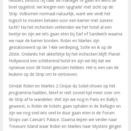
hebben, besloot hij naar de manager te gaan en werd de
boel opgelost: we kregen een ‘upgrade’ met zicht op de
Strip. Volkomen normaal natuurlijk, want wie vindt het
logisch te moeten betalen voor een kamer met zuivere
lucht? Na het inchecken verkenden we het hotel al een
beetje en zijn we iets gaan eten bij Earl of Sandwich waarna
we naar de kamer konden. Robin en Marlies zijn
gestationeerd op de 14de verdieping, Sofie en ik op de
20ste. Ondanks het akkefietje bij het inchecken blijft Planet
Hollywood een schitterend hotel en zijn we blij dat we
opnieuw voor dit hotel gekozen hebben. Het is een van de
leukere op de Strip om te vertoeven.
Omdat Robin en Marlies 2 Cirque du Soleil-shows op het
programma hadden, bleef er niet zoveel tijd meer over om
de Strip af te wandelen. Wel zijn we nog in Paris en Bally’s
geweest, is Robin de tickets gaan ophalen in de Bellagio en
zijn we nog snel iets veel te duur gaan eten in de Forum
Shops van Caesar’s Palace. Daarna liepen we verder naar
Treasure Island waar Robin en Marlies naar Mystėre gingen