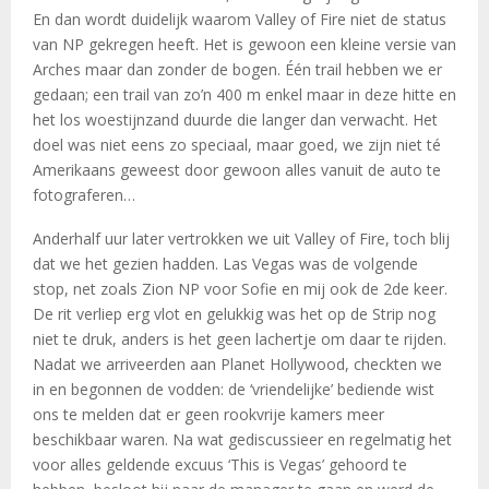
En dan wordt duidelijk waarom Valley of Fire niet de status
van NP gekregen heeft. Het is gewoon een kleine versie van
Arches maar dan zonder de bogen. Één trail hebben we er
gedaan; een trail van zo’n 400 m enkel maar in deze hitte en
het los woestijnzand duurde die langer dan verwacht. Het
doel was niet eens zo speciaal, maar goed, we zijn niet té
Amerikaans geweest door gewoon alles vanuit de auto te
fotograferen…
Anderhalf uur later vertrokken we uit Valley of Fire, toch blij
dat we het gezien hadden. Las Vegas was de volgende
stop, net zoals Zion NP voor Sofie en mij ook de 2de keer.
De rit verliep erg vlot en gelukkig was het op de Strip nog
niet te druk, anders is het geen lachertje om daar te rijden.
Nadat we arriveerden aan Planet Hollywood, checkten we
in en begonnen de vodden: de ‘vriendelijke’ bediende wist
ons te melden dat er geen rookvrije kamers meer
beschikbaar waren. Na wat gediscussieer en regelmatig het
voor alles geldende excuus ‘This is Vegas’ gehoord te