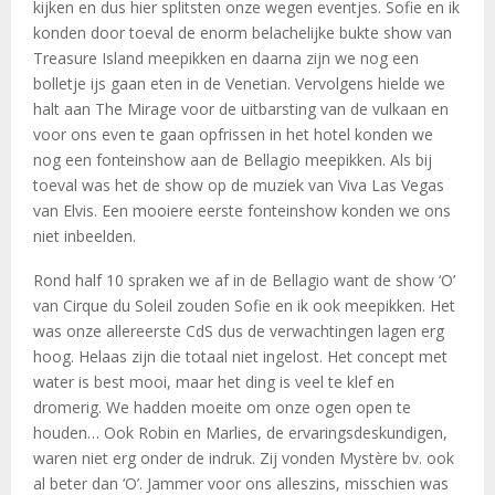
kijken en dus hier splitsten onze wegen eventjes. Sofie en ik
konden door toeval de enorm belachelijke bukte show van
Treasure Island meepikken en daarna zijn we nog een
bolletje ijs gaan eten in de Venetian. Vervolgens hielde we
halt aan The Mirage voor de uitbarsting van de vulkaan en
voor ons even te gaan opfrissen in het hotel konden we
nog een fonteinshow aan de Bellagio meepikken. Als bij
toeval was het de show op de muziek van Viva Las Vegas
van Elvis. Een mooiere eerste fonteinshow konden we ons
niet inbeelden.
Rond half 10 spraken we af in de Bellagio want de show ‘O’
van Cirque du Soleil zouden Sofie en ik ook meepikken. Het
was onze allereerste CdS dus de verwachtingen lagen erg
hoog. Helaas zijn die totaal niet ingelost. Het concept met
water is best mooi, maar het ding is veel te klef en
dromerig. We hadden moeite om onze ogen open te
houden… Ook Robin en Marlies, de ervaringsdeskundigen,
waren niet erg onder de indruk. Zij vonden Mystère bv. ook
al beter dan ‘O’. Jammer voor ons alleszins, misschien was